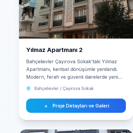
Yılmaz Apartmanı 2
Bahçelievler Çayırova Sokak'taki Yılmaz
Apartmanı, kentsel dönüşümle yenilendi.
Modern, ferah ve güvenli dairelerde yeni
nesil yaşam sizi bekliyor.
Bahçelievler / Çayırova Sokak
Proje Detayları ve Galeri