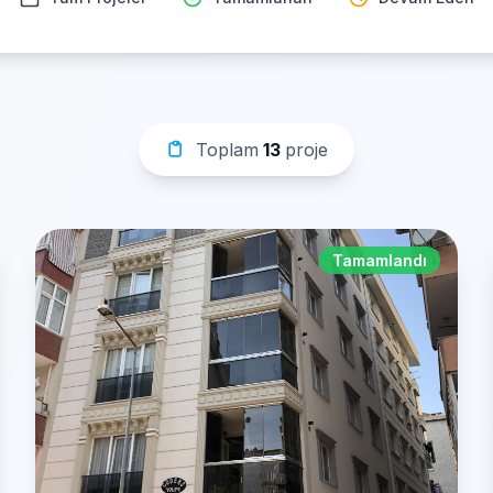
Toplam
13
proje
Tamamlandı