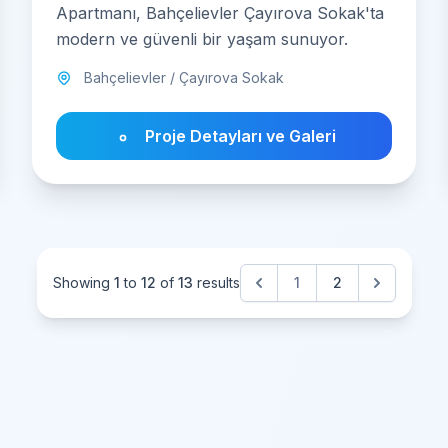
Apartmanı, Bahçelievler Çayırova Sokak'ta
modern ve güvenli bir yaşam sunuyor.
Bahçelievler / Çayırova Sokak
Proje Detayları ve Galeri
Showing
1
to
12
of
13
results
1
2