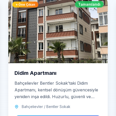
Tamamlandı
⭐ Öne Çıkan
Didim Apartmanı
Bahçelievler Bentler Sokak'taki Didim
Apartmanı, kentsel dönüşüm güvencesiyle
yeniden inşa edildi. Huzurlu, güvenli ve
modern dairelerde geleceğe adım atın.
Bahçelievler / Bentler Sokak