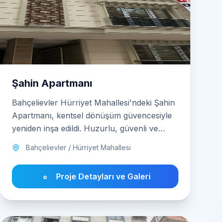
Şahin Apartmanı
Bahçelievler Hürriyet Mahallesi'ndeki Şahin
Apartmanı, kentsel dönüşüm güvencesiyle
yeniden inşa edildi. Huzurlu, güvenli ve
modern dairelerde geleceğe adım atın.
Bahçelievler / Hürriyet Mahallesi
Proje Detayları ve Galeri