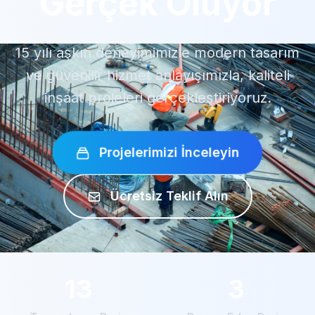
Gerçek Oluyor
15 yılı aşkın deneyimimizle modern tasarım
ve güvenilir hizmet anlayışımızla, kaliteli
inşaat projeleri gerçekleştiriyoruz.
Projelerimizi İnceleyin
Ücretsiz Teklif Alın
13
3